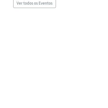
Ver todos os Eventos
Departamento de Física: Av. Rovisco Pais 1, 1049-001 Lisboa
Telefone: +351 218 417 276 • Email: fisica@tecnico.ulisboa.pt