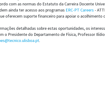
cordo com as normas do Estatuto da Carreira Docente Univer
dem ainda ter acesso aos programas
ERC-PT Careers
- ATT
e oferecem suporte financeiro para apoiar o acolhimento d
ormações detalhadas sobre estas oportunidades, os interes
 o Presidente do Departamento de Física, Professor Ilídio
opes@tecnico.ulisboa.pt
.
Depa
Tele