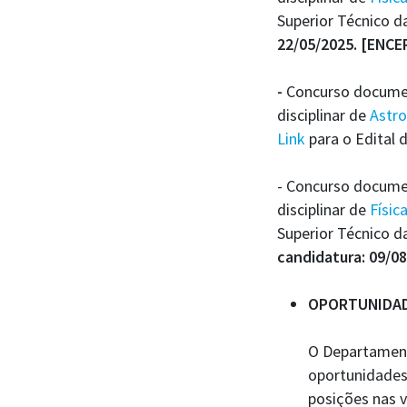
Superior Técnico d
22/05/2025. [ENC
-
Concurso document
disciplinar de
Astro
Link
para o Edital 
- Concurso documen
disciplinar de
Físic
Superior Técnico 
candidatura: 09/0
OPORTUNIDAD
O Departamento
oportunidades
posições nas v