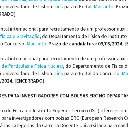
a Universidade de Lisboa.
Link
para o Edital.
Mais info
.
Prazo
ERRADO]
al internacional para recrutamento de um professor auxiliar
física e Gravitação
, do Departamento de Física do Instituto 
do Concurso.
Mais
info
.
Prazo de candidatura: 09/08/2024.
tal internacional para recrutamento de um professor auxiliar
a de Partículas e Física Nuclear
, do Departamento de Física d
da Universidade de Lisboa.
Link
para o Edital do Concurso.
Ma
8/2024. [ENCERRADO]
ES PARA INVESTIGADORES COM BOLSAS ERC NO DEPARTAM
 de Física do Instituto Superior Técnico (IST) oferece co
 para investigadores com bolsas ERC (European Research Co
árias categorias da Carreira Docente Universitária para ca