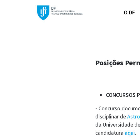
O DF
Posições Per
CONCURSOS P
-
Concurso document
disciplinar de
Astro
da Universidade de
candidatura
aqui
.