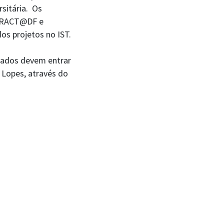
sitária. Os
RACT@DF e
os projetos no IST.
sados devem entrar
 Lopes, através do
rtamento de Física: Av. Rovisco Pais 1, 1049-001 Lisboa
fone: +351 218 417 276 • Email: fisica@tecnico.ulisboa.pt