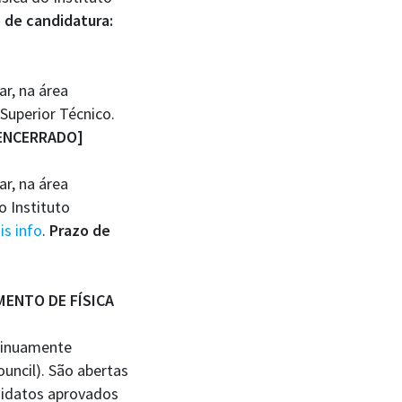
 de candidatura:
, na área
Superior Técnico.
 [ENCERRADO]
, na área
o Instituto
is info
.
Prazo de
ENTO DE FÍSICA
ntinuamente
uncil). São abertas
ndidatos aprovados