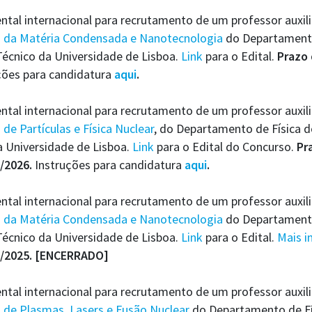
al internacional para recrutamento de um professor auxili
a da Matéria Condensada e Nanotecnologia
do Departamento
 Técnico da Universidade de Lisboa.
Link
para o Edital.
Prazo 
ções para candidatura
aqui
.
tal internacional para recrutamento de um professor auxiliar
a de Partículas e Física Nuclear
, do Departamento de Física d
da Universidade de Lisboa.
Link
para o Edital do Concurso.
Pr
/2026.
Instruções para candidatura
aqui
.
tal internacional para recrutamento de um professor auxili
a da Matéria Condensada e Nanotecnologia
do Departamento
 Técnico da Universidade de Lisboa.
Link
para o Edital.
Mais i
5/2025. [ENCERRADO]
al internacional para recrutamento de um professor auxili
a de Plasmas, Lasers e Fusão Nuclear
do Departamento de Fís