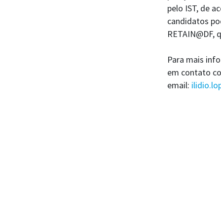
pelo IST, de a
candidatos po
RETAIN@DF, qu
Para mais inf
em contato com
email:
ilidio.l