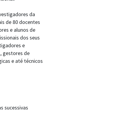
vestigadores da
ais de 80 docentes
ores e alunos de
issionais dos seus
tigadores e
s, gestores de
gicas e até técnicos
s sucessivas