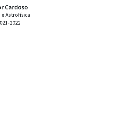
or Cardoso
a e Astrofísica
021-2022
rtamento de Física: Av. Rovisco Pais 1, 1049-001 Lisboa
fone: +351 218 417 276 • Email: fisica@tecnico.ulisboa.pt