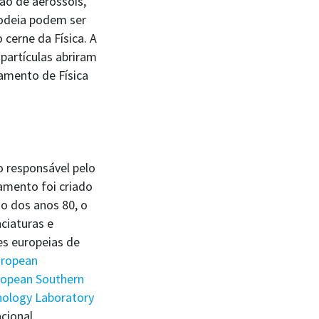
ão de aerossóis,
odeia podem ser
cerne da Física. A
partículas abriram
amento de Física
o responsável pelo
amento foi criado
io dos anos 80, o
ciaturas e
es europeias de
ropean
opean Southern
nology Laboratory
cional.