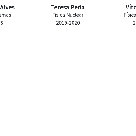
Alves
Teresa Peña
Vít
asmas
Física Nuclear
Físic
18
2019-2020
2
Depa
Tele