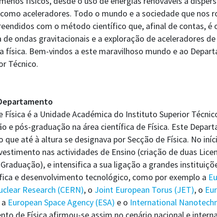
enos físicos, desde o uso de energias renováveis à dispers
 como aceleradores. Todo o mundo e a sociedade que nos r
eendidos com o método científico que, afinal de contas, é o 
 de ondas gravitacionais e a exploração de aceleradores de 
a física. Bem-vindos a este maravilhoso mundo e ao Depart
or Técnico.
 Departamento
Física é a Unidade Académica do Instituto Superior Técnic
o e pós-graduação na área científica de Física. Este Depart
o que até à altura se designava por Secção de Física. No iníc
vestimento nas actividades de Ensino (criação de duas Licen
raduação), e intensifica a sua ligação a grandes instituiçõ
ífica e desenvolvimento tecnológico, como por exemplo a
Eu
uclear Research (CERN)
, o
Joint European Torus (JET)
, o
Eur
, a
European Space Agency (ESA)
e o
International Nanotech
to de Física afirmou-se assim no cenário nacional e interna