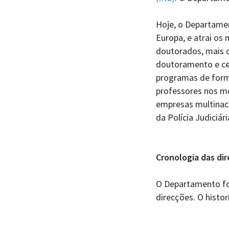
Hoje, o Departamen
Europa, e atrai os
doutorados, mais d
doutoramento e cen
programas de form
professores nos me
empresas multinacio
da Polícia Judiciári
Cronologia das d
O Departamento foi
direcções. O histo