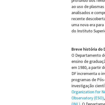
profundo dos fenóm
ao uso de plasmas
analisados e compr
recente descoberta
uma nova era para 
do Instituto Superi
Breve história do
O Departamento de 
ensino de graduaçã
em 1980, a partir d
DF incrementa o in
programas de Pós-G
investigação cient
Organization for N
Observatory (ESO)
(INL)
. O Departamen