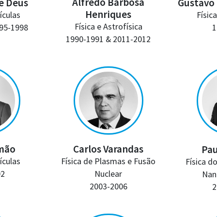
Alfredo Barbosa
Gustavo 
e Deus
Henriques
Físic
ículas
Física e Astrofísica
1
95-1998
1990-1991 & 2011-2012
Carlos Varandas
mão
Pau
Física de Plasmas e Fusão
ículas
Física d
Nuclear
02
Nan
2003-2006
2