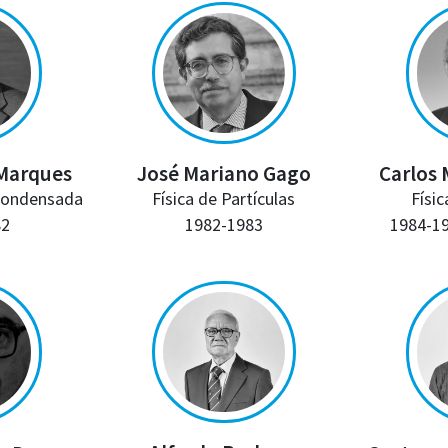
José Mariano Gago
Carlos 
 Marques
Física de Partículas
Físi
 Condensada
1982-1983
1984-1
82